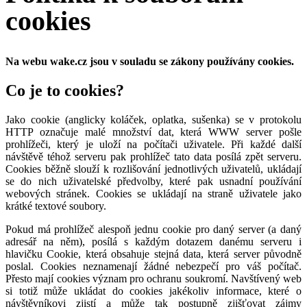
cookies
Na webu wake.cz jsou v souladu se zákony používány cookies.
Co je to cookies?
Jako cookie (anglicky koláček, oplatka, sušenka) se v protokolu
HTTP označuje malé množství dat, která WWW server pošle
prohlížeči, který je uloží na počítači uživatele. Při každé další
návštěvě téhož serveru pak prohlížeč tato data posílá zpět serveru.
Cookies běžně slouží k rozlišování jednotlivých uživatelů, ukládají
se do nich uživatelské předvolby, které pak usnadní používání
webových stránek. Cookies se ukládají na straně uživatele jako
krátké textové soubory.
Pokud má prohlížeč alespoň jednu cookie pro daný server (a daný
adresář na něm), posílá s každým dotazem danému serveru i
hlavičku Cookie, která obsahuje stejná data, která server původně
poslal. Cookies neznamenají žádné nebezpečí pro váš počítač.
Přesto mají cookies význam pro ochranu soukromí. Navštívený web
si totiž může ukládat do cookies jakékoliv informace, které o
návštěvníkovi zjistí a může tak postupně zjišťovat zájmy