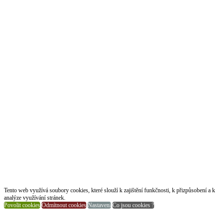
Tento web využívá soubory cookies, které slouží k zajištění funkčnosti, k přizpůsobení a k
analýze využívání stránek.
Povolit cookies
Odmítnout cookies
Nastavení
Co jsou cookies ?