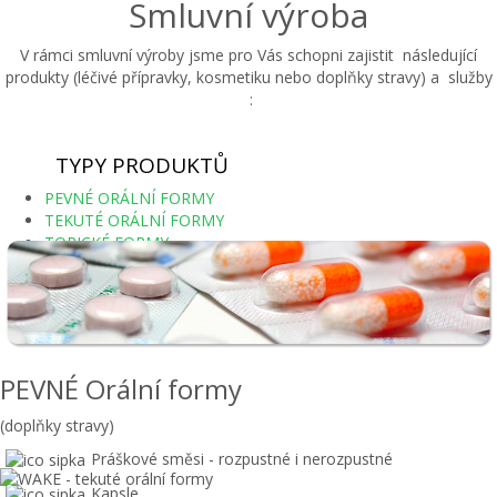
Smluvní výroba
V rámci smluvní výroby jsme pro Vás schopni zajistit následující
produkty (léčivé přípravky, kosmetiku nebo doplňky stravy) a služby
:
TYPY PRODUKTŮ
PEVNÉ ORÁLNÍ FORMY
TEKUTÉ ORÁLNÍ FORMY
TOPICKÉ FORMY
ADJUSTACE
PEVNÉ Orální formy
(doplňky stravy)
Práškové směsi - rozpustné i nerozpustné
Kapsle